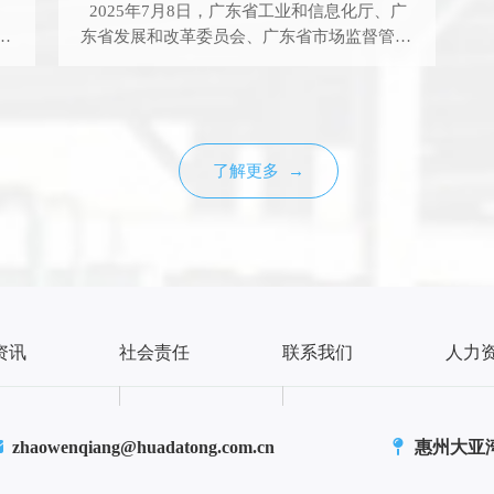
2025年7月8日，广东省工业和信息化厅、广
的
东省发展和改革委员会、广东省市场监督管理
局联合发布了《关于公布2026年广东省先进
级智能工厂名单的通知》。惠州市华达通气体
水
制造股份有限公司凭借在智能制造领域的卓越
的
表现，成功入选“2026年广东省先进级智能工
遵
厂”，智能工厂名称为“华达5G+智能工厂”。
了解更多 →
的
先进级智能工厂是广东省工信厅为推动制造业
不
数字化转型、智能化升级设立的重要标杆。其
等
评定标准涵盖智能装备应用、数据互联互通、
成
生产精益化、管理智能化、服务敏捷化五大核
可
心维度，要求企业实现从产品研发、生产制造
品
到售后服务的全流程智能化管理，具备数据驱
动决策、柔性化生产、高效资源配置等能力，
资讯
社会责任
联系我们
人力
能为行业提供可复制、可推广的智能化转型经
为
验。 华达通获此殊荣，不仅是对公司过往在
智能制造领域投入与成果的肯定，更是对公司
品
未来持续创新发展的激励。公司将以此为契
zhaowenqiang@huadatong.com.cn
惠州大亚
用
机，继续深化数字化、网络化、智能化改造，
进一步提升核心竞争力，为推动广东省制造业