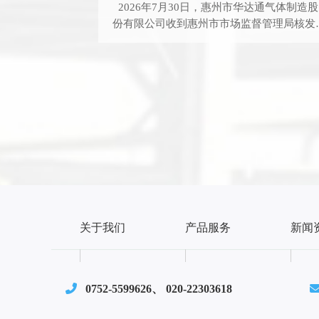
2026年7月30日，惠州市华达通气体制造股
份有限公司收到惠州市市场监督管理局核发
《食品生产许可证》，其中新增品种明细氨
水。 氨水根据纯度与杂质控制标准，可分为
工业级、试剂级与食品级。其中，食品级氨
（又称食品级氢氧化铵）是氨气溶于水形成
水溶液（化学式：NH₃.H₂O），是一种严格
循国家食品安全标准（GB1886.29-2015）
合规食品加工助剂。与工业氨水或试剂氨水
同，食品级氨水剔除了重金属、砷、微生物
有害杂质，仅保留符合食品加工要求的纯净
分，可直接用于食品生产环节。食品级氨水
用于调节食品加工过程中的酸碱度，平衡食
体系的酸碱环境，避免因pH值失衡导致食品
关于我们
产品服务
新闻
口感变差或色泽不佳，广泛应用于饮料、糕
点、豆制品加工。在发酵工艺助力方面，作
酵母养料，促进面团、酒类等食品的发酵进
程，提升发酵效率，使糕点更蓬松、发酵食
0752-5599626、 020-22303618
风味更醇厚，是面包、糕点等焙烤食品的常
助剂。 此次增项氨水标志着华达通在气体产