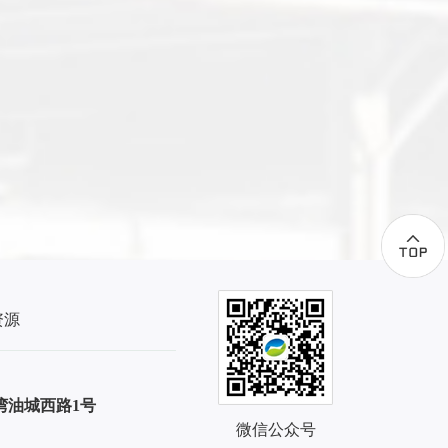
限公司凭借在制造业领域的稳健发展、创新实
力和行业影响力，成功入选“2025年广东省制
造业中小企业100强”，位列第23名。 本次评
选旨在贯彻落实广东省制造业高质量发展战
略，推动粤港澳大湾区数智化转型与中小企业
创新升级，表彰和展示广东省制造业中小企业
的标杆力量和为社会经济作出的贡献。评选过
程坚持“科学、权威、专业、公正、广泛”的原
则，经严格评审最终确定百强企业名单。 华
达通始终坚持绿色创新理念，专注于石化尾气
循环经济、资源综合利用及环保处理领域，持
续推动技术创新和产业进步，积极履行社会责
任，助力实现“碳达峰、碳中和”战略目标。此
次获评，是对公司综合实力和行业贡献的充分
资源
肯定，也将激励华达通向高质量、可持续发展
方向迈进新征程。 ...
湾油城西路1号
微信公众号